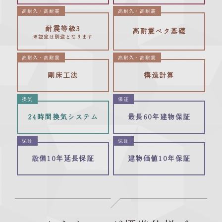
暮らしやすい間取りでコスパのいい
高耐久・高耐震
高耐久・高耐震
ハイスペック平屋住宅「ミース」
耐震等級3
高耐震ベタ基礎
※認定は別途となります
高耐久・高耐震
高耐久・高耐震
剛床工法
構造計算
換気
保証
24時間換気システム
最長60年建物保証
保証
保証
設備10年延長保証
建物価値10年保証