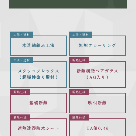
工法・建材
工法・建材
木造軸組み工法
無垢フローリング
工法・建材
断熱仕様
スタッコフレックス
断熱樹脂ペアガラス
（超弾性塗り壁材）
（AG入り）
断熱仕様
断熱仕様
基礎断熱
吹付断熱
断熱仕様
断熱仕様
遮熱透湿防水シート
UA値0.46
（税込 1,287万円～）